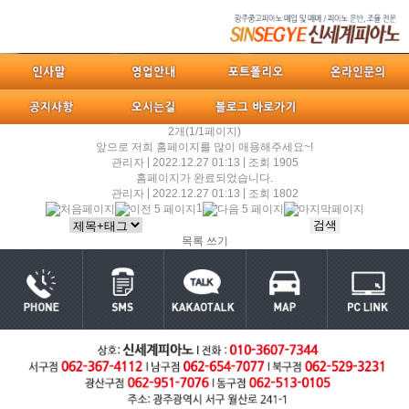
2개(1/1페이지)
앞으로 저희 홈페이지를 많이 애용해주세요~!
|
|
관리자
2022.12.27 01:13
조회 1905
홈페이지가 완료되었습니다.
|
|
관리자
2022.12.27 01:13
조회 1802
1
목록
쓰기