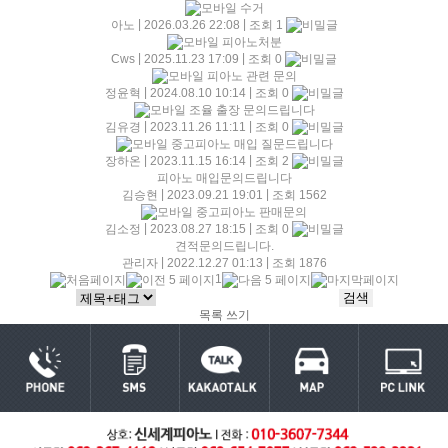
수거
|
|
아노
2026.03.26 22:08
조회 1
피아노처분
|
|
Cws
2025.11.23 17:09
조회 0
피아노 관련 문의
|
|
정윤혁
2024.08.10 10:14
조회 0
조율 출장 문의드립니다
|
|
김유경
2023.11.26 11:11
조회 0
중고피아노 매입 질문드립니다
|
|
장하온
2023.11.15 16:14
조회 2
피아노 매입문의드립니다
|
|
김승현
2023.09.21 19:01
조회 1562
중고피아노 판매문의
|
|
김소정
2023.08.27 18:15
조회 0
견적문의드립니다.
|
|
관리자
2022.12.27 01:13
조회 1876
1
목록
쓰기